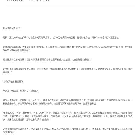
封面新闻记者 石伟
近日，湖北的邓先生反映，他在直播间买翡翠原石，花了19万却买回一堆废料，他怀疑被诈骗，维权半年仅拿到了5万元退款。
封面新闻记者据此进入多个直播间了解情况。在某直播间，记者被主播和数十位网友共同选为“幸运儿”，成功以888元“捡漏”买到一块“价值
88888元的收藏级翡翠原石 ”。
记者随后前往云南瑞丽，将这块“收藏级”原石交给多位翡翠行业人士鉴别，均被告知是“垃圾货”。
记者约见主播所在公司负责人对质，对方解释称，“我们直播间不允许卖这种料子。这场直播我不在，是助理卖错了，我已经骂了他。给你
退全款。”
“小白”深陷赌石直播间
半月花19万买回一堆废料，仅追回5万
邓先生告诉记者，去年底，他开始关注一个翡翠原石直播间，跟着主播学习翡翠相关知识。主播每天都会拿出一些被胶布包裹的翡翠原石，
根据品级分类，标注不同的价格区间，每块石头编号，由直播间的网友选择编号下单，主播现场开切。
“有的石头切开之后，价格翻倍。有的石头切开之后，是废品。切涨价了的，你可以选择要石头，或者直接在直播间转卖出去。我没有贸然
下单，观看了好长一段时间，发现确实有人赚了。”邓先生说，他从几百元的小石头开始试水，有赚有赔。之后，客服人员添加他微信好
友，发来私域直播链接，邀请他进入“高货”直播间。
这些直播间需要验证码进入，里边显示有超过万人在线，邓先生进入后，“受到了热烈的欢迎。”他下单了一块3万多元的原石，选择在主播
间“开窗”展示。