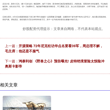
店员介绍，那些小石头（数十元价位的）都是废料，做不了首饰：那块888元购买的紫翡原石，内部松散、翡翠的种水特征微弱，可以勉强
做首饰，但性价比不高。“切一刀收费50元，勉强做手镯或者吊牌的话，手工费要三五百，加上你买货的成本，小两千块钱，还不如买个成
品首饰。”
记者注意到，6月3日央视新闻报道了浙江海宁警方侦破的一起翡翠赌石诈骗案：直播间30个参与者中有29人是“托儿”，他们通过现场演戏、
营造气氛、调包货品、操控涨跌方式非法牟利500多万元，其中一位70多岁的老先生被骗130多万元。
炒股配资代理提示：文章来自网络，不代表本站观点。
上一篇：
开源策略 72年尼克松访华点名要看39军，周总理不解，
毛主席：他还是不服气
下一篇：
鸿泰利创 《野兽之心》预告曝光! 皮特绝境冒险太惊险冲
奥斯卡影帝
相关文章