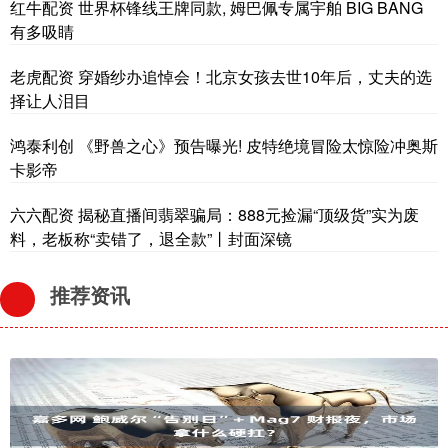
红牛配资 世界杯锋线王牌同款, 姆巴佩专属宇舶 BIG BANG
有多吸睛
老虎配资 穿婚纱办追悼会！北京女孩去世10年后，丈夫的选
择让人泪目
鸿泰利创 《野兽之心》预告曝光! 皮特绝境冒险太惊险冲奥斯
卡影帝
六六配资 揭秘直播间翡翠骗局：888元捡漏“顶级货”实为废
料，老板称“卖错了，退全款”丨封面深镜
推荐资讯