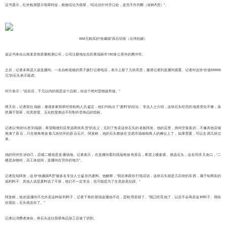
证书显示，红外检测显示翡翠特征，检验结论为翡翠，“结论仅针对开口处，皮壳不作判断（俗称A货）”。
888元购买的“收藏级”原石切面（石伟拍摄）
该证书来自云南某首饰质量检测公司，公司注册地址在距离瑞丽市180多公里外的腾冲市。
之后，记者未再进入该直播间。一名自称老板的男子拨打记者电话，表示上新了几块高货，邀请记者到直播间观看。记者对这块“价值88888
元”的石头表示疑虑。
对方表示：“说实话，千元以内的就是这个品相，你这个绝对是物超所值。”
两天后，记者前往瑞丽，邀请多家翡翠经营机构人员鉴定，他们均给出了“废料”的结论。专业人士介绍，这块石头经历的地质变化不够，虽
然属于翡翠，但其密度、玉化程度都达不到制作首饰品的指标。
记者以“刚好出差到瑞丽，希望顺便到店里选两块高货”的名义，见到了售卖这块石头的老板阿发。他的店里，房间空落落的，不像其他店铺
堆满了原石，只在墙角堆放着几块切开的原石石片。阿发称，他的石头都放在交易市场缅甸商人的摊位上了，如果需要，可以去调几块过
来。
他的同伴告诉自己，店铺二楼就是直播场地。记者表示，在直播间看到现场堆放有原石，希望上楼参观、挑选石头，这名同伴又改口，“二
楼是杂物间，员工休息间，直播间在另外的地方”。
记者告知阿发，这块“收藏级A货”被多名专业人士鉴别为废料。他解释，“我后来跟你打电话说，这块石头就是几百块的东西，属于给网友的
福利料子。其他人说是废料说了不算，他们不一定专业，也可能是为了生意故意拉踩。”
阿发称，他的直播间不允许卖这种福利料子，记者下单的那场直播他不在，是助理卖错了。“我已经骂他了，以后不会再卖这种料子。我给
你退款，石头就送你了。”
记者以消费者身份，将石头送往翡翠饰品加工店做了切割。