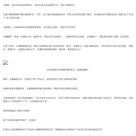
主播称，这块石头标价88888元，实际价值“后边还要加个8”，现在只要888元。
主播不断咆哮着呼喊记者的网名，“大哥，这个真的是收藏级别的，等货主回来肯定要打我的”。其他网友也不断留言表示“我要”“这个太顶
了”“这个真是大漏”。
记者提问，价值88888元的顶级紫色翡翠，为何卖这么便宜，难道不会亏本吗。
主播解释，“货是一名缅甸人的，趁他不在，用这块石头搞福利……主播购买的石头很多，已经赚到了，愿意用好货吸引流量、结交朋友。 ”
记者下单后，主播咆哮着祝贺，网友们同样刷出数十条祝贺留言。随后，主播拿出一块更顶级的原石，呼吁网友们“你们想不想要，想要
的，满屏扣8”。记者配合着发出“8”，主播称“我来随机截屏，截到谁，谁就是幸运儿”。
记者“捡漏”的“收藏级”紫翡原石（直播间截图）
果然，主播截屏之后，记者成了那个“幸运儿”，获得这块2万元的“大漏”购买资格。
直播间里再次沸腾起来，主播咆哮着呼喊记者的网名，网友们再次满屏留言祝贺。
记者借故离开，进入其他直播间，下单几块百元内的石头，经历了同样的追捧过程。主播们都是先拿出数十元的石头，用强光灯照射，反复
强调“几十块钱你吃不了亏”，点名催促记者下单。
多家机构鉴定“大漏”实为废料
线下对质后老板称“卖错了，退全款”
记者在上述直播间888元下单这块“ 收藏级”紫翡原石后，客服随后向记者发来了石头照片及对应的鉴定证书。