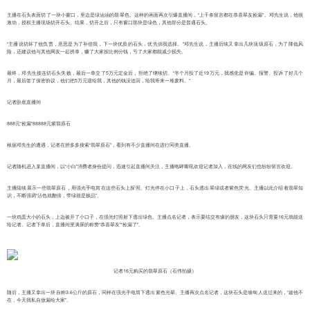
主播在石头表面切了一块小窗口，里边是绿油油的翡翠色。这样的画面再次引爆直播间，“上千条留言都在恭喜翠友捡漏”。邓先生说，他很
激动，授权主播现场切开石头。结果，切开之后，只有窗口那块是绿色，其他部分是普通石头。
“主播说切坏了他负责，意思是为了补偿我，下一块优质的石头，优先供我选择。”邓先生说，主播后续又拿出几块顶级原石，为了降低风
险，还建议他与其他网友一起拼单，赚了大家按比例分钱，亏了大家都能减少损失。
最终，邓先生接连切石头失败，最后一单交了5万元定金后，拒绝了继续切。“半个月投了近19万元，我感觉是诈骗。报警、投诉了好几个
月，最后签了保密协议，他们把5万元退给我，其他的钱没追回，给我寄来一堆废料。”
记者卧底直播间
888元“捡漏”88888元紫翡原石
根据邓先生的遭遇，记者在拼多多搜索“翡翠原石”，看到有不少直播间在进行同类直播。
记者随机进入某直播间，以“小白”消费者身份提问，迅速引起直播间关注，主播咆哮嘶吼欢迎记者加入，在线的网友们也纷纷留言欢迎。
主播陆续展示一些翡翠原石，用强光手电筒在这些石头上探照。灯光停在小口子上，石头透出翠绿或者紫色荧光。主播以此介绍着翡翠知
识，不断强调“沾色就翻倍，带绿就是极品”。
一块鸡蛋大小的石头，上边被开了小口子，在强光灯照射下透出绿色。主播点名记者，表示要结交有缘的朋友，这块石头只需要16元就能送
给记者。记者下单后，直播间里满屏的称赞“恭喜翠友”“捡漏了”。
记者16元购买的翡翠原石（石伟拍摄）
随后，主播又拿出一块自称3.6公斤的原石，同样在强光手电筒下透出紫色光晕。主播再次点名记者，这块石头是缅甸人送过来的，“趁他不
在，今天我私自放漏给大家”。