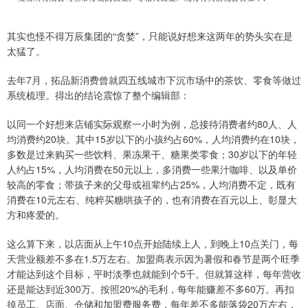
其实也怪不得万辰集团的“贪婪”，只能说好想来这两年的势头实在是
太猛了。
去年7月，拓品新消费曾就四五线城市下沉市场中的茶饮、零食等做过
系统梳理。得出的结论震惊了整个编辑部：
以同一个好想来店铺实际观察一小时为例，总接待消费者约80人、人
均消费约20块。其中15岁以下的小孩约占60%，人均消费约在10块，
多数是过来购买一些饮料、果冻果干、糖果类零食；30岁以下的年轻
人约占15%，人均消费在50元以上，多消费一些果汁咖啡、以及单价
较高的零食；带孩子来的父母或祖辈约占25%，人均消费不定，既有
消费在10元左右、纯粹买糖哄孩子的，也有消费在百元以上、彰显大
方和疼爱的。
这么算下来，以店面从上午10点开始陆续上人，到晚上10点关门，每
天营业额差不多在1.5万左右。加盟商表示因为暑假和春节是两个旺季
才能达到这个目标，平时淡季也就能到个5千。但就算这样，每年营收
还是能达到近300万。按照20%的毛利，每年能赚差不多60万。再扣
掉员工、店面、仓储和加盟费服务费，每年差不多能落袋20万左右，