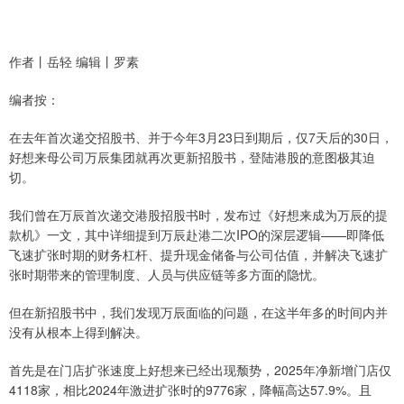
作者丨岳轻 编辑丨罗素
编者按：
在去年首次递交招股书、并于今年3月23日到期后，仅7天后的30日，
好想来母公司万辰集团就再次更新招股书，登陆港股的意图极其迫
切。
我们曾在万辰首次递交港股招股书时，发布过《好想来成为万辰的提
款机》一文，其中详细提到万辰赴港二次IPO的深层逻辑——即降低
飞速扩张时期的财务杠杆、提升现金储备与公司估值，并解决飞速扩
张时期带来的管理制度、人员与供应链等多方面的隐忧。
但在新招股书中，我们发现万辰面临的问题，在这半年多的时间内并
没有从根本上得到解决。
首先是在门店扩张速度上好想来已经出现颓势，2025年净新增门店仅
4118家，相比2024年激进扩张时的9776家，降幅高达57.9%。且