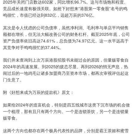
2025年关闭门店数达602家，同比增长96.7%。这与市场饱和程度、
竞品成长速度有极强关联。如抢下好想来”港股第一零食股”名号的鸣
鸣很忙，市值已经达到832亿，远超万辰的376亿。
其次是令人忧虑的公司负债率，虽然净利润、毛利率与单店平均销售
额都在增长，但无法大幅改善公司的财务杠杆。截至2025年底，公司
资产负债率依旧高达74.61%，总负债为74.97亿元。这一水平远高于
其竞争对手鸣鸣很忙的37.44%。
我们并未查询到上次万辰港股招股书未能过会的原因，但量贩零食自
2024年的高速发展、到2025的疲态尽显、再到2026的悄无声息，热
闹过后的一地鸡毛让诸多加盟商乃至资本市场，都再次审视评估起这
门生意了。
附《好想来成为万辰的提款机》原文：
如果给2024年的造富机会，特别是四五线城市这类下沉市场的机会做
一个梳理，那有且只有两个方向。一个是连锁茶饮，另一个是连锁量
贩零食。
这两个方向也都存在两个极具代表性的品牌，分别是霸王茶姬和蜜雪