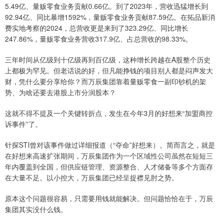
5.49亿、量贩零食业务贡献0.66亿。到了2023年，营收迅猛增长到
92.94亿、同比暴增1592%，量贩零食业务贡献87.59亿。在拓品新消
费实地考察的2024，总营收更是来到了323.29亿、同比增长
247.86%，量贩零食业务营收317.9亿、占总营收的98.33%。
三年时间从亿级到十亿级再到百亿级，这种增长跨越在A股整个历史
上都极为罕见。但老话说的好，但凡能挣钱的项目别人都是闷声发大
财，凭什么要分享给你？而万辰集团靠着量贩零食一副印钞机的架
势、为啥还要去港股上市分润股本？
这就不得不提及一个关键转折点，发生在今年3月的好想来“加盟商控
诉事件”了。
针探STI曾对该事件做过详细报道（“夺命”好想来）。简而言之，就是
在好想来高速扩张期间，万辰集团作为一个区域性公司虽然在短短三
年内覆盖到全国，但供应链管理、资源整合、人才储备等多个方面存
在大量不足。以小控大，万辰集团已经呈捉襟见肘之势。
原本这个问题很容易，只需要用钱就能解决。但问题恰恰在于，万辰
集团其实没什么钱。