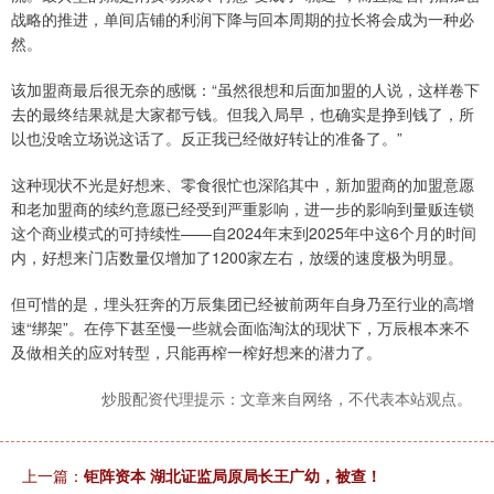
战略的推进，单间店铺的利润下降与回本周期的拉长将会成为一种必
然。
该加盟商最后很无奈的感慨：“虽然很想和后面加盟的人说，这样卷下
去的最终结果就是大家都亏钱。但我入局早，也确实是挣到钱了，所
以也没啥立场说这话了。反正我已经做好转让的准备了。”
这种现状不光是好想来、零食很忙也深陷其中，新加盟商的加盟意愿
和老加盟商的续约意愿已经受到严重影响，进一步的影响到量贩连锁
这个商业模式的可持续性——自2024年末到2025年中这6个月的时间
内，好想来门店数量仅增加了1200家左右，放缓的速度极为明显。
但可惜的是，埋头狂奔的万辰集团已经被前两年自身乃至行业的高增
速“绑架”。在停下甚至慢一些就会面临淘汰的现状下，万辰根本来不
及做相关的应对转型，只能再榨一榨好想来的潜力了。
炒股配资代理提示：文章来自网络，不代表本站观点。
上一篇：
钜阵资本 湖北证监局原局长王广幼，被查！