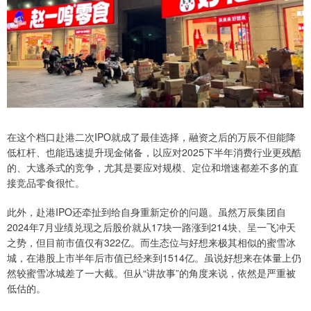
在这个档口赴港二次IPO就成了最佳选择，融资之后的万辰不但能降
低杠杆、也能迅速提升现金储备，以应对2025下半年消费行业更残酷
的、大逃杀式的竞争，尤其是要应对规模、定位和增速都差不多的直
接竞品零食很忙。
此外，赴港IPO还牵扯到给自身重新定价的问题。虽然万辰集团自
2024年7月业绩兑现之后股价就从17块一路涨到214块、呈一飞冲天
之势，但目前市值仅有322亿。而生态位与好想来极其相似的蜜雪冰
城，在港股上市半年后市值已经来到1514亿。虽说好想来在体量上仍
然较蜜雪冰城差了一大截。但从“讲故事”的角度来说，依然是严重被
低估的。