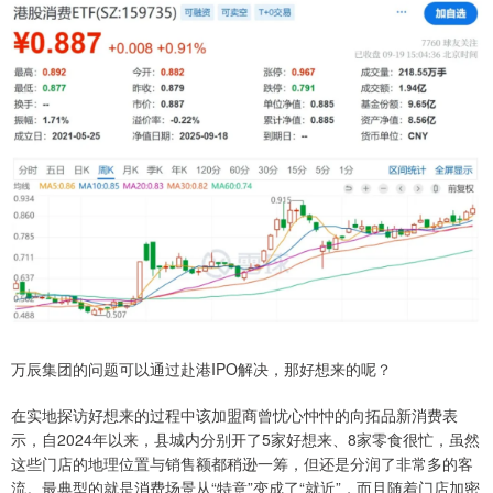
万辰集团的问题可以通过赴港IPO解决，那好想来的呢？
在实地探访好想来的过程中该加盟商曾忧心忡忡的向拓品新消费表
示，自2024年以来，县城内分别开了5家好想来、8家零食很忙，虽然
这些门店的地理位置与销售额都稍逊一筹，但还是分润了非常多的客
流。最典型的就是消费场景从“特意”变成了“就近”，而且随着门店加密