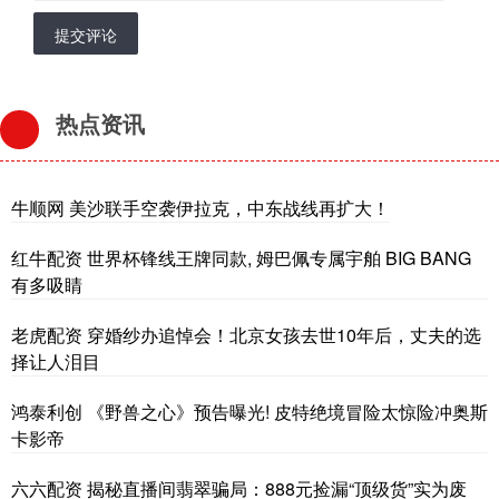
提交评论
热点资讯
牛顺网 美沙联手空袭伊拉克，中东战线再扩大！
红牛配资 世界杯锋线王牌同款, 姆巴佩专属宇舶 BIG BANG
有多吸睛
老虎配资 穿婚纱办追悼会！北京女孩去世10年后，丈夫的选
择让人泪目
鸿泰利创 《野兽之心》预告曝光! 皮特绝境冒险太惊险冲奥斯
卡影帝
六六配资 揭秘直播间翡翠骗局：888元捡漏“顶级货”实为废