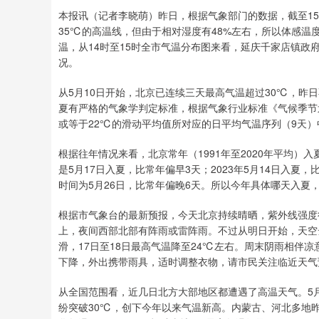
本报讯（记者李晓萌）昨日，根据气象部门的数据，截至15时
35℃的高温线，但由于相对湿度有48%左右，所以体感温
温，从14时至15时全市气温分布图来看，延庆千家店镇政
况。
从5月10日开始，北京已连续三天最高气温超过30℃，昨
夏有严格的气象学判定标准，根据气象行业标准《气候季节
或等于22℃的滑动平均值所对应的日平均气温序列（9天）
根据往年情况来看，北京常年（1991年至2020年平均）入
是5月17日入夏，比常年偏早3天；2023年5月14日入夏，
时间为5月26日，比常年偏晚6天。所以今年具体哪天入夏
根据市气象台的最新预报，今天北京持续晴晒，紫外线强度
上，夜间西部北部有阵雨或雷阵雨。不过从明日开始，天空
滑，17日至18日最高气温降至24℃左右。周末阴雨相伴
下降，外出携带雨具，适时调整衣物，请市民关注临近天气
从全国范围看，近几日北方大部地区都遭遇了高温天气。5月
纷突破30℃，创下今年以来气温新高。内蒙古、河北多地昨