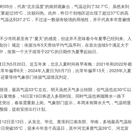
05分，代表“北京温度”的南郊观象台，气温达到了32.7℃。虽然未到
度要超过35℃，比较闷热。此外，昨日个别地区还出现了超过37℃的高
府气温达到37.2℃，不过这一数据有较强的局地性，并不代表本市普遍情
日不少市民甚至有了“夏天”的感觉，但这并不意味着今年夏季已经到来。入
划分》规定：依据当年5天滑动平均气温序列，在首次连续5个满足大于
中，按第一个大于或等于22℃的日期作为夏季起始日。
夏日为5月20日。近五年来，北京入夏时间有早有晚：2021年和2022年都
比常年偏早6天；2024年入夏日为5月7日，比常年偏早13天；2025年入夏
，还要等待气象部门依据气温情况判定。
很强，最高气温33℃左右。明天虽然天气多云转阴，但气温也在30℃以
云量增多，16日至19日将进入多雨时段。同时气温也将随降水一路下
凉意突出，春装需重新上岗。气象部门提示，本周末有降水天气，气温明显
预报，提前安排出行计划。
12日至13日，从东北、华北、黄淮到江南东部、华南，多地最高气温纷
日突破35℃，迎来今年首个高温日，其中河北涿鹿气温39℃、河北宣