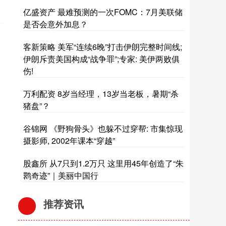
亿盛资产 最难预测的一次FOMC：7月美联储
是否会意外加息？
客新策略 美军“连续6晚”打击伊朗完整时间线;
伊朗斥责美国构成“战争罪”;专家: 美伊两败俱
伤!
万利配资 8岁当经理，13岁当老板，暑期“杀
猪盘”？
谷锦网 《野狗骨头》也躲不过穿帮: 市集惊现
摄影师, 2002年课本“穿越”
股鑫所 从7只到1.2万只 这里用45年创造了“朱
鹮奇迹”｜美丽中国行
推荐资讯