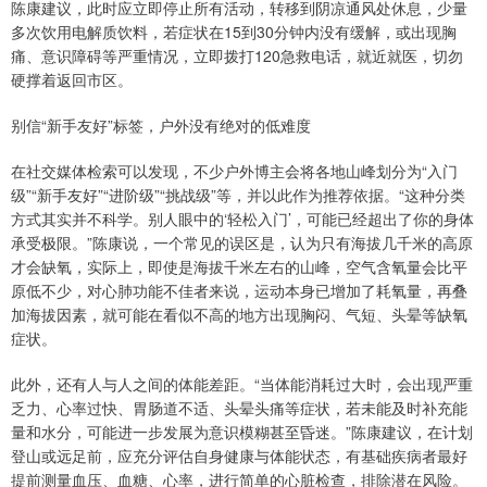
陈康建议，此时应立即停止所有活动，转移到阴凉通风处休息，少量
多次饮用电解质饮料，若症状在15到30分钟内没有缓解，或出现胸
痛、意识障碍等严重情况，立即拨打120急救电话，就近就医，切勿
硬撑着返回市区。
别信“新手友好”标签，户外没有绝对的低难度
在社交媒体检索可以发现，不少户外博主会将各地山峰划分为“入门
级”“新手友好”“进阶级”“挑战级”等，并以此作为推荐依据。“这种分类
方式其实并不科学。别人眼中的‘轻松入门’，可能已经超出了你的身体
承受极限。”陈康说，一个常见的误区是，认为只有海拔几千米的高原
才会缺氧，实际上，即使是海拔千米左右的山峰，空气含氧量会比平
原低不少，对心肺功能不佳者来说，运动本身已增加了耗氧量，再叠
加海拔因素，就可能在看似不高的地方出现胸闷、气短、头晕等缺氧
症状。
此外，还有人与人之间的体能差距。“当体能消耗过大时，会出现严重
乏力、心率过快、胃肠道不适、头晕头痛等症状，若未能及时补充能
量和水分，可能进一步发展为意识模糊甚至昏迷。”陈康建议，在计划
登山或远足前，应充分评估自身健康与体能状态，有基础疾病者最好
提前测量血压、血糖、心率，进行简单的心脏检查，排除潜在风险。