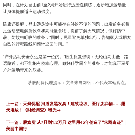
同时，在计划登山前1至2周开始进行适应性训练，逐步增加运动量，
让身体提前适应运动强度。
陈康还提醒，登山远足途中可能存在补给不便的问题，出发前务必带
足运动型电解质饮料和高能量食物，提前了解天气情况，做好防中
暑、防蚊虫叮咬的准备，“同时，尽量避免单独出行，告知家人或朋友
自己的行程路线和预计返回时间。”
“户外活动安全永远是第一位的。”医生反复强调：无论山高山低、路
远路近，都不能抱有侥幸心理。做好科学周全的准备，才能真正享受
户外运动带来的乐趣。
炒股配资代理提示：文章来自网络，不代表本站观点。
上一篇：
天鲜优配 河道发黑发臭！建筑垃圾、医疗废弃物……露
天堆放！《财经调查》曝光→
下一篇：
股鑫所 从7只到1.2万只 这里用45年创造了“朱鹮奇迹”｜
美丽中国行