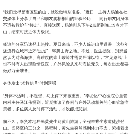
“我们觉得是市区里的山，就没做特别准备。”近日，主持人杨迪在社
交媒体上分享了自己和朋友爬梧桐山的经验经历——同行朋友因身体
不适被救护车“接走”、直接送医，杨迪则从下午2点爬到晚上9点才下
山，结束时接近体力极限。
杨迪的分享迅速登上热搜。夏日来临，不少人躲进山里避暑，这些年
还流行在城市近郊“远足”，攀爬山野之地。不过，医生提醒，别想当
然认为对高海拔、高难度的崇山峻岭才需要严阵以待，“常见路线”上
也不时有人出现险情送医，户外风险从来与海拔无关，每次出发都要
做好万全准备。
身体发出“求救信号”时别逞强
“身体不适时，不逞强、马上停下来很重要。”奉贤区中心医院心血管
内科主任马江伟提到，近期接诊了多例与户外活动相关的心血管急症
患者，多位病人及时停下活动，才没酿成悲剧。
前不久，奉贤本地居民黄先生到黄山旅游，全程未乘坐索道徒步登
山。当爬至约三分之一路程时，黄先生突然感到体力不支，紧接着出