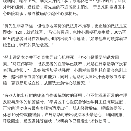
现胸闷、喘不上气、满头大汗的症状，原地休息三个多小时后，症状
才稍有缓解。返程后，黄先生的不适感仍未消失，于是来到奉贤区中
心医院就诊，最终被确诊为急性心肌梗死。
“黄先生非常幸运，但他原地等待的做法并不推荐，更正确的做法是立
即拨打120，就近就医，”马江伟强调，急性心肌梗死发生后，30%至
50%的患者可能在发病两小时内出现生命危险，“如果他当时硬撑着继
续登山，猝死的风险极高。”
“登山远足本身并不会直接导致心肌梗死，但它们是重要的诱发因
素。”马江伟解释，很多患者的血管早已狭窄，只是在日常活动下没有
表现出症状，“一旦突然增加活动强度，心肌耗氧量和耗血量会急剧上
升，超出狭窄血管的供血能力，同时，运动时大量出汗会导致血液浓
缩，更容易形成血栓，从而诱发急性心肌梗死。”
“有些人把出行时的疲惫当作锻炼到位的证明，但不能混淆正常的生理
反应与身体的预警信号。”奉贤区中心医院急诊医学科主任陈康提醒，
正常的运动疲劳最多表现为适度出汗、肌肉轻微酸痛、呼吸急促等，
休息10分钟就能缓解，户外活动时若出现持续头晕恶心、胸闷胸痛、
呼吸困难、反应迟钝等症状，说明身体已经发出“求救信号”。