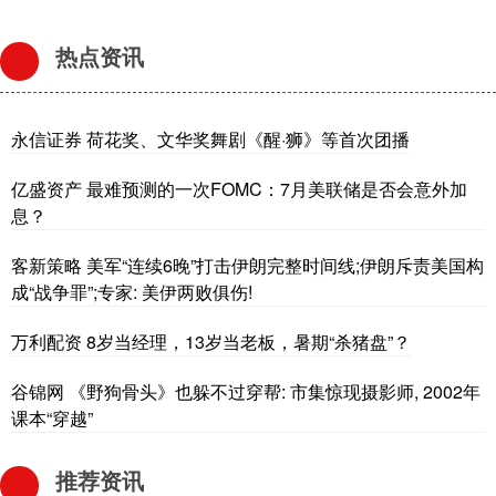
热点资讯
永信证券 荷花奖、文华奖舞剧《醒·狮》等首次团播
亿盛资产 最难预测的一次FOMC：7月美联储是否会意外加
息？
客新策略 美军“连续6晚”打击伊朗完整时间线;伊朗斥责美国构
成“战争罪”;专家: 美伊两败俱伤!
万利配资 8岁当经理，13岁当老板，暑期“杀猪盘”？
谷锦网 《野狗骨头》也躲不过穿帮: 市集惊现摄影师, 2002年
课本“穿越”
推荐资讯