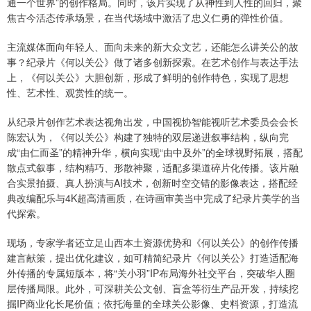
通一个世界”的创作格局。同时，该片实现了从神性到人性的回归，聚
焦古今活态传承场景，在当代场域中激活了忠义仁勇的弹性价值。
主流媒体面向年轻人、面向未来的新大众文艺，还能怎么讲关公的故
事？纪录片《何以关公》做了诸多创新探索。在艺术创作与表达手法
上，《何以关公》大胆创新，形成了鲜明的创作特色，实现了思想
性、艺术性、观赏性的统一。
从纪录片创作艺术表达视角出发，中国视协智能视听艺术委员会会长
陈宏认为，《何以关公》构建了独特的双层递进叙事结构，纵向完
成“由仁而圣”的精神升华，横向实现“由中及外”的全球视野拓展，搭配
散点式叙事，结构精巧、形散神聚，适配多渠道碎片化传播。该片融
合实景拍摄、真人扮演与AI技术，创新时空交错的影像表达，搭配经
典改编配乐与4K超高清画质，在诗画审美当中完成了纪录片美学的当
代探索。
现场，专家学者还立足山西本土资源优势和《何以关公》的创作传播
建言献策，提出优化建议，如可精简纪录片《何以关公》打造适配海
外传播的专属短版本，将“关小羽”IP布局海外社交平台，突破华人圈
层传播局限。此外，可深耕关公文创、盲盒等衍生产品开发，持续挖
掘IP商业化长尾价值；依托海量的全球关公影像、史料资源，打造流