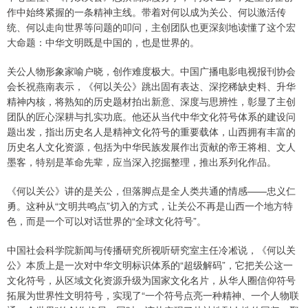
作中始终紧握的一条精神主线。带着对何以成为关公、何以激活传
统、何以走向世界等问题的叩问，主创团队也更深刻地读懂了这个宏
大命题：中华文明既是中国的，也是世界的。
关公人物形象家喻户晓，创作难度极大。中国广播电影电视报刊协会
会长祝燕南表示，《何以关公》跳出固有表达、深挖稀缺史料、升华
精神内核，将熟知的历史题材拍出新意、深度与思辨性，彰显了主创
团队的匠心深耕与扎实功底。他还从当代中华文化符号体系的建设问
题出发，指出历史名人是精神文化符号的重要载体，山西拥有丰富的
历史名人文化资源，包括为中华民族发展作出贡献的帝王将相、文人
墨客，特别是革命先辈，应当深入挖掘整理，推出系列化作品。
《何以关公》讲的是关公，但落脚点是全人类共通的情感——忠义仁
勇。这种从“文明共鸣点”切入的方式，让关公不再是山西一个地方特
色，而是一个可以对话世界的“全球文化符号”。
中国社会科学院新闻与传播研究所视听研究室主任冷凇说，《何以关
公》本质上是一次对中华文明标识体系的“超级解码”，它把关公这一
文化符号，从区域文化资源升级为国家文化名片，从华人圈信仰符号
拓展为世界性文明符号，实现了“一个符号点亮一种精神、一个人物联