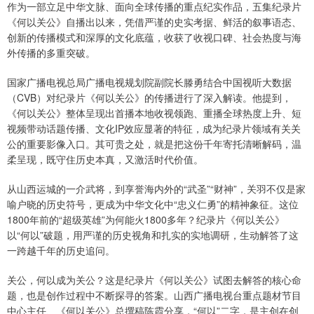
作为一部立足中华文脉、面向全球传播的重点纪实作品，五集纪录片
《何以关公》自播出以来，凭借严谨的史实考据、鲜活的叙事语态、
创新的传播模式和深厚的文化底蕴，收获了收视口碑、社会热度与海
外传播的多重突破。
国家广播电视总局广播电视规划院副院长滕勇结合中国视听大数据
（CVB）对纪录片《何以关公》的传播进行了深入解读。他提到，
《何以关公》整体呈现出首播本地收视领跑、重播全球热度上升、短
视频带动话题传播、文化IP效应显著的特征，成为纪录片领域有关关
公的重要影像入口。其可贵之处，就是把这份千年寄托清晰解码，温
柔呈现，既守住历史本真，又激活时代价值。
从山西运城的一介武将，到享誉海内外的“武圣”“财神”，关羽不仅是家
喻户晓的历史符号，更成为中华文化中“忠义仁勇”的精神象征。这位
1800年前的“超级英雄”为何能火1800多年？纪录片《何以关公》
以“何以”破题，用严谨的历史视角和扎实的实地调研，生动解答了这
一跨越千年的历史追问。
关公，何以成为关公？这是纪录片《何以关公》试图去解答的核心命
题，也是创作过程中不断探寻的答案。山西广播电视台重点题材节目
中心主任、《何以关公》总撰稿陈霞分享，“何以”二字，是主创在创