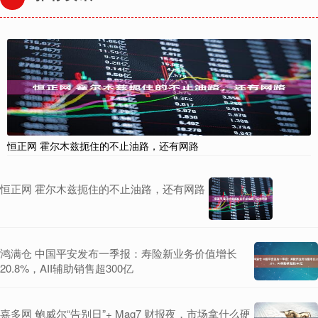
恒正网 霍尔木兹扼住的不止油路，还有网路
恒正网 霍尔木兹扼住的不止油路，还有网路
鸿满仓 中国平安发布一季报：寿险新业务价值增长
20.8%，AII辅助销售超300亿
嘉多网 鲍威尔“告别日”+ Mag7 财报夜，市场拿什么硬