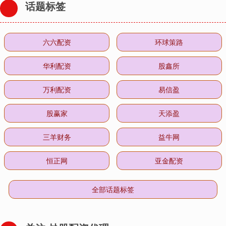
话题标签
六六配资
环球策路
华利配资
股鑫所
万利配资
易信盈
股赢家
天添盈
三羊财务
益牛网
恒正网
亚金配资
全部话题标签