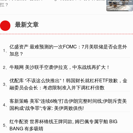
扛？
最新文章
亿盛资产 最难预测的一次FOMC：7月美联储是否会意外
1、
加息？
牛顺网 美沙联手空袭伊拉克，中东战线再扩大！
2、
优配库 “不该这么快推出”！韩国财长就杠杆ETF致歉，金
3、
融委员会会长：考虑限制准入并下调杠杆倍数
客新策略 美军“连续6晚”打击伊朗完整时间线;伊朗斥责美
4、
国构成“战争罪”;专家: 美伊两败俱伤!
红牛配资 世界杯锋线王牌同款, 姆巴佩专属宇舶 BIG
5、
BANG 有多吸睛