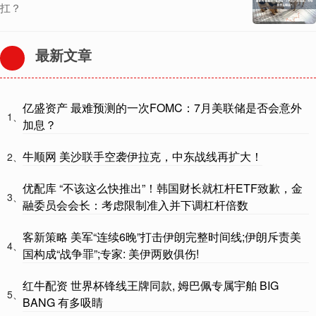
扛？
最新文章
亿盛资产 最难预测的一次FOMC：7月美联储是否会意外
1、
加息？
牛顺网 美沙联手空袭伊拉克，中东战线再扩大！
2、
优配库 “不该这么快推出”！韩国财长就杠杆ETF致歉，金
3、
融委员会会长：考虑限制准入并下调杠杆倍数
客新策略 美军“连续6晚”打击伊朗完整时间线;伊朗斥责美
4、
国构成“战争罪”;专家: 美伊两败俱伤!
红牛配资 世界杯锋线王牌同款, 姆巴佩专属宇舶 BIG
5、
BANG 有多吸睛