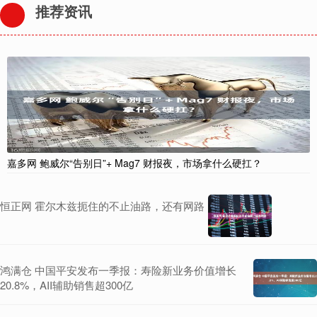
推荐资讯
嘉多网 鲍威尔“告别日”+ Mag7 财报夜，市场拿什么硬扛？
恒正网 霍尔木兹扼住的不止油路，还有网路
鸿满仓 中国平安发布一季报：寿险新业务价值增长
20.8%，AII辅助销售超300亿