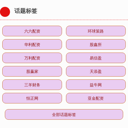
话题标签
六六配资
环球策路
华利配资
股鑫所
万利配资
易信盈
股赢家
天添盈
三羊财务
益牛网
恒正网
亚金配资
全部话题标签