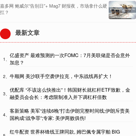
嘉多网 鲍威尔“告别日”+ Mag7 财报夜，市场拿什么硬
扛？
最新文章
亿盛资产 最难预测的一次FOMC：7月美联储是否会意外
1、
加息？
牛顺网 美沙联手空袭伊拉克，中东战线再扩大！
2、
优配库 “不该这么快推出”！韩国财长就杠杆ETF致歉，金
3、
融委员会会长：考虑限制准入并下调杠杆倍数
客新策略 美军“连续6晚”打击伊朗完整时间线;伊朗斥责美
4、
国构成“战争罪”;专家: 美伊两败俱伤!
红牛配资 世界杯锋线王牌同款, 姆巴佩专属宇舶 BIG
5、