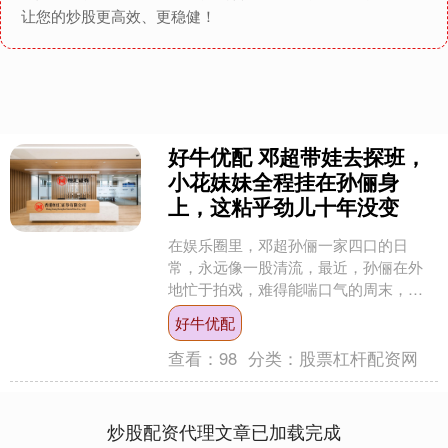
让您的炒股更高效、更稳健！
好牛优配 邓超带娃去探班，
小花妹妹全程挂在孙俪身
上，这粘乎劲儿十年没变
在娱乐圈里，邓超孙俪一家四口的日
常，永远像一股清流，最近，孙俪在外
地忙于拍戏，难得能喘口气的周末，邓
超悄悄把两个孩子带到了剧组，想给妈
好牛优配
妈一个惊喜。 最引人注目的....
查看：
98
分类：
股票杠杆配资网
炒股配资代理文章已加载完成