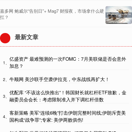
嘉多网 鲍威尔“告别日”+ Mag7 财报夜，市场拿什么硬
扛？
最新文章
亿盛资产 最难预测的一次FOMC：7月美联储是否会意外
1、
加息？
牛顺网 美沙联手空袭伊拉克，中东战线再扩大！
2、
优配库 “不该这么快推出”！韩国财长就杠杆ETF致歉，金
3、
融委员会会长：考虑限制准入并下调杠杆倍数
客新策略 美军“连续6晚”打击伊朗完整时间线;伊朗斥责美
4、
国构成“战争罪”;专家: 美伊两败俱伤!