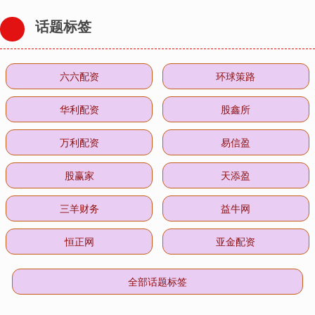
话题标签
六六配资
环球策路
华利配资
股鑫所
万利配资
易信盈
股赢家
天添盈
三羊财务
益牛网
恒正网
亚金配资
全部话题标签