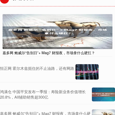
嘉多网 鲍威尔“告别日”+ Mag7 财报夜，市场拿什么硬扛？
恒正网 霍尔木兹扼住的不止油路，还有网路
鸿满仓 中国平安发布一季报：寿险新业务价值增长
20.8%，AII辅助销售超300亿
嘉多网 鲍威尔“告别日”+ Mag7 财报夜，市场拿什么硬