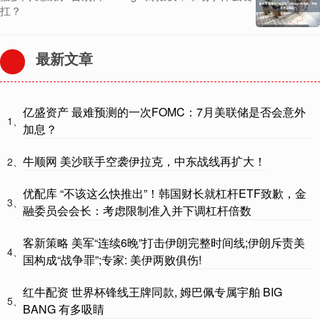
扛？
最新文章
亿盛资产 最难预测的一次FOMC：7月美联储是否会意外
1、
加息？
牛顺网 美沙联手空袭伊拉克，中东战线再扩大！
2、
优配库 “不该这么快推出”！韩国财长就杠杆ETF致歉，金
3、
融委员会会长：考虑限制准入并下调杠杆倍数
客新策略 美军“连续6晚”打击伊朗完整时间线;伊朗斥责美
4、
国构成“战争罪”;专家: 美伊两败俱伤!
红牛配资 世界杯锋线王牌同款, 姆巴佩专属宇舶 BIG
5、
BANG 有多吸睛