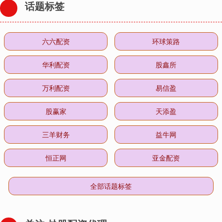
话题标签
六六配资
环球策路
华利配资
股鑫所
万利配资
易信盈
股赢家
天添盈
三羊财务
益牛网
恒正网
亚金配资
全部话题标签