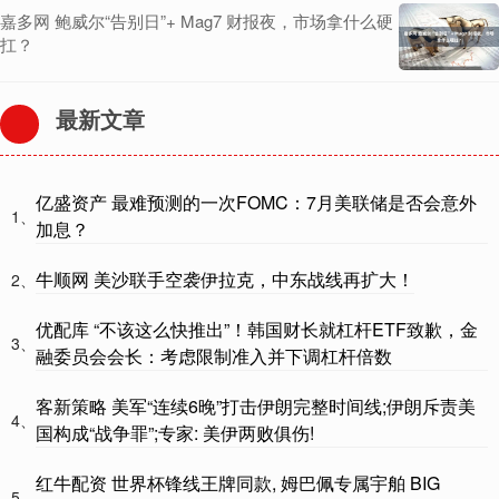
嘉多网 鲍威尔“告别日”+ Mag7 财报夜，市场拿什么硬
扛？
最新文章
亿盛资产 最难预测的一次FOMC：7月美联储是否会意外
1、
加息？
牛顺网 美沙联手空袭伊拉克，中东战线再扩大！
2、
优配库 “不该这么快推出”！韩国财长就杠杆ETF致歉，金
3、
融委员会会长：考虑限制准入并下调杠杆倍数
客新策略 美军“连续6晚”打击伊朗完整时间线;伊朗斥责美
4、
国构成“战争罪”;专家: 美伊两败俱伤!
红牛配资 世界杯锋线王牌同款, 姆巴佩专属宇舶 BIG
5、