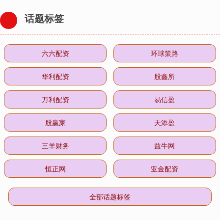
话题标签
六六配资
环球策路
华利配资
股鑫所
万利配资
易信盈
股赢家
天添盈
三羊财务
益牛网
恒正网
亚金配资
全部话题标签