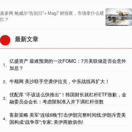
嘉多网 鲍威尔“告别日”+ Mag7 财报夜，市场拿什么硬
扛？
最新文章
亿盛资产 最难预测的一次FOMC：7月美联储是否会意外
1、
加息？
牛顺网 美沙联手空袭伊拉克，中东战线再扩大！
2、
优配库 “不该这么快推出”！韩国财长就杠杆ETF致歉，金
3、
融委员会会长：考虑限制准入并下调杠杆倍数
客新策略 美军“连续6晚”打击伊朗完整时间线;伊朗斥责美
4、
国构成“战争罪”;专家: 美伊两败俱伤!