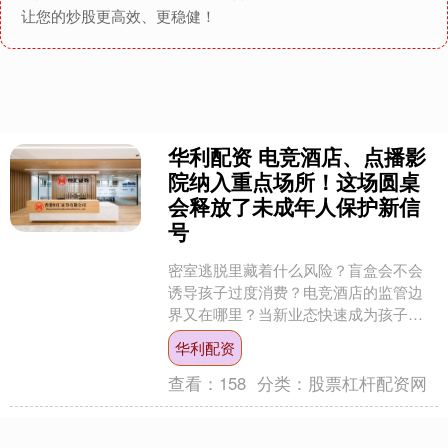
让您的炒股更高效、更稳健！
华利配资 电竞酒店、点播影
院纳入重点场所！这场圆桌
会释放了未成年人保护新信
号
密室逃脱里藏着什么风险？盲盒会不会
诱导孩子过度消费？电竞酒店的监管边
界又在哪里？当新业态快速成为孩子们
的“新宠”，保护他们的安全网却似乎总慢
华利配资
了半步。日前，一场聚....
查看：
158
分类：
股票杠杆配资网