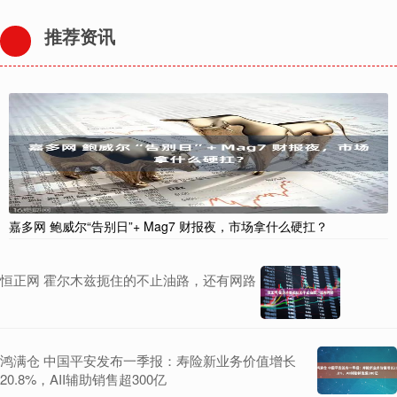
推荐资讯
嘉多网 鲍威尔“告别日”+ Mag7 财报夜，市场拿什么硬扛？
恒正网 霍尔木兹扼住的不止油路，还有网路
鸿满仓 中国平安发布一季报：寿险新业务价值增长
20.8%，AII辅助销售超300亿