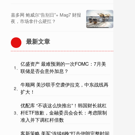
嘉多网 鲍威尔“告别日”+ Mag7 财报
夜，市场拿什么硬扛？
最新文章
亿盛资产 最难预测的一次FOMC：7月美
1、
联储是否会意外加息？
牛顺网 美沙联手空袭伊拉克，中东战线再
2、
扩大！
优配库 “不该这么快推出”！韩国财长就杠
杆ETF致歉，金融委员会会长：考虑限制
3、
准入并下调杠杆倍数
客新策略 美军“连续6晚”打击伊朗完整时间