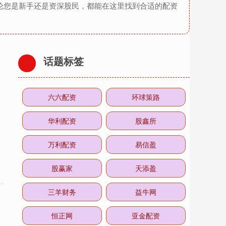
论您是新手还是资深股民，都能在这里找到合适的配资
话题标签
六六配资
环球策路
华利配资
股鑫所
万利配资
易信盈
股赢家
天添盈
三羊财务
益牛网
恒正网
亚金配资