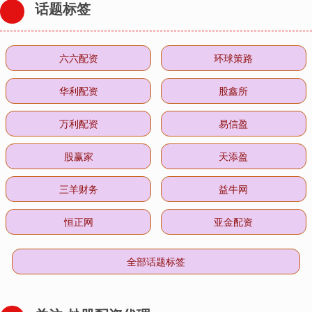
话题标签
六六配资
环球策路
华利配资
股鑫所
万利配资
易信盈
股赢家
天添盈
三羊财务
益牛网
恒正网
亚金配资
全部话题标签