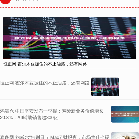
恒正网 霍尔木兹扼住的不止油路，还有网路
恒正网 霍尔木兹扼住的不止油路，还有网路
鸿满仓 中国平安发布一季报：寿险新业务价值增长
20.8%，AII辅助销售超300亿
嘉多网 鲍威尔“告别日”+ Mag7 财报夜，市场拿什么硬