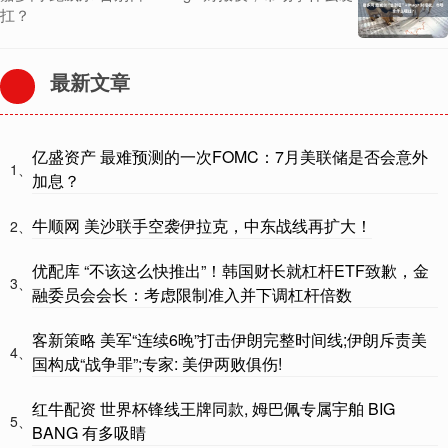
扛？
最新文章
亿盛资产 最难预测的一次FOMC：7月美联储是否会意外
1、
加息？
牛顺网 美沙联手空袭伊拉克，中东战线再扩大！
2、
优配库 “不该这么快推出”！韩国财长就杠杆ETF致歉，金
3、
融委员会会长：考虑限制准入并下调杠杆倍数
客新策略 美军“连续6晚”打击伊朗完整时间线;伊朗斥责美
4、
国构成“战争罪”;专家: 美伊两败俱伤!
红牛配资 世界杯锋线王牌同款, 姆巴佩专属宇舶 BIG
5、
BANG 有多吸睛